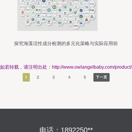
探究海藻活性成分检测的多元化策略与实际应用前
景
如若转载，请注明出处：http://www.owlangelbaby.com/product/
2
3
4
5
1
下一页
电话：1892250**